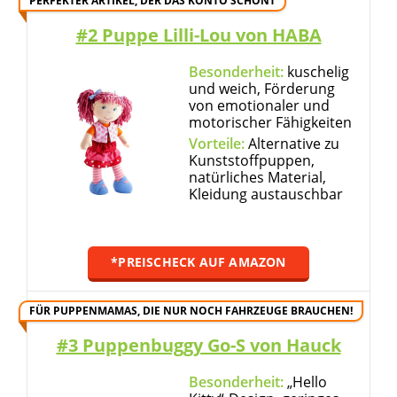
PERFEKTER ARTIKEL, DER DAS KONTO SCHONT
#2 Puppe Lilli-Lou von HABA
Besonderheit:
kuschelig
und weich, Förderung
von emotionaler und
motorischer Fähigkeiten
Vorteile:
Alternative zu
Kunststoffpuppen,
natürliches Material,
Kleidung austauschbar
*PREISCHECK AUF AMAZON
FÜR PUPPENMAMAS, DIE NUR NOCH FAHRZEUGE BRAUCHEN!
#3 Puppenbuggy Go-S von Hauck
Besonderheit:
„Hello