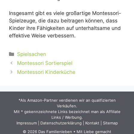
Insgesamt gibt es viele großartige Montessori-
Spielzeuge, die dazu beitragen können, dass
Kinder ihre Fähigkeiten auf unterhaltsame und
effektive Weise verbessern.
Kategorien
Spielsachen
Montessori Sortierspiel
Montessori Kinderküche
*Als Amazon-Partner verdienen wir an qualifizierten
Verkäufen.
Mit * gekennzeichnete Links bezeichnet man als Affiliate
Links / Werbung.
Impressum
|
Datenschutzerklärung
|
Kontakt
|
Sitemap
© 2026 Das Familienleben • Mit Liebe gemacht