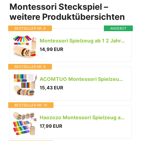
Montessori Steckspiel –
weitere Produktübersichten
BESTSELLER NR. 8
ANGEBOT
Montessori Spielzeug ab 1 2 Jahr, Spielzeug ab 1 2 Jahre Farbe Sortierspiel
14,99 EUR
BESTSELLER NR. 9
ACOMTUO Montessori Spielzeug ab 1 2 3 Jahre, 3-in-1 Holzspielzeug, Steckspiel Holz, Sortierformen in Farben, Lernspielzeug für Kleinkinder Jungen und Mädchen
15,43 EUR
BESTSELLER NR. 10
Haozozo Montessori Spielzeug ab 1 Jahr, 4-in-1 Montessori Spielzeug ab 1 2 3 Jahre Holz Spielzeug 1 2 3 Jahre, Sensorik Spielzeug Baby Kleinkind Spielzeug Motorikspielzeug ab 1 Jahr
17,99 EUR