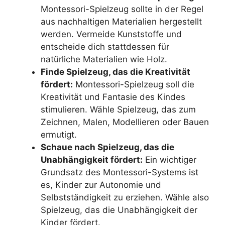
Montessori-Spielzeug sollte in der Regel
aus nachhaltigen Materialien hergestellt
werden. Vermeide Kunststoffe und
entscheide dich stattdessen für
natürliche Materialien wie Holz.
Finde Spielzeug, das die Kreativität
fördert:
Montessori-Spielzeug soll die
Kreativität und Fantasie des Kindes
stimulieren. Wähle Spielzeug, das zum
Zeichnen, Malen, Modellieren oder Bauen
ermutigt.
Schaue nach Spielzeug, das die
Unabhängigkeit fördert:
Ein wichtiger
Grundsatz des Montessori-Systems ist
es, Kinder zur Autonomie und
Selbstständigkeit zu erziehen. Wähle also
Spielzeug, das die Unabhängigkeit der
Kinder fördert.