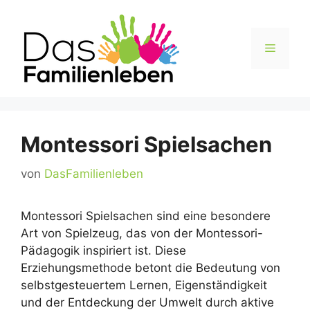
Zum
Inhalt
springen
Menü
Montessori Spielsachen
von
DasFamilienleben
Montessori Spielsachen sind eine besondere
Art von Spielzeug, das von der Montessori-
Pädagogik inspiriert ist. Diese
Erziehungsmethode betont die Bedeutung von
selbstgesteuertem Lernen, Eigenständigkeit
und der Entdeckung der Umwelt durch aktive