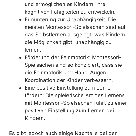
und ermöglichen es Kindern, ihre
kognitiven Fähigkeiten zu entwickeln.
Ermunterung zur Unabhängigkeit: Die
meisten Montessori-Spielsachen sind auf
das Selbstlernen ausgelegt, was Kindern
die Möglichkeit gibt, unabhängig zu
lernen.
Förderung der Feinmotorik: Montessori-
Spielsachen sind so konzipiert, dass sie
die Feinmotorik und Hand-Augen-
Koordination der Kinder verbessern.
Eine positive Einstellung zum Lernen
fördern: Die spielerische Art des Lernens
mit Montessori-Spielsachen führt zu einer
positiven Einstellung zum Lernen bei
Kindern.
Es gibt jedoch auch einige Nachteile bei der