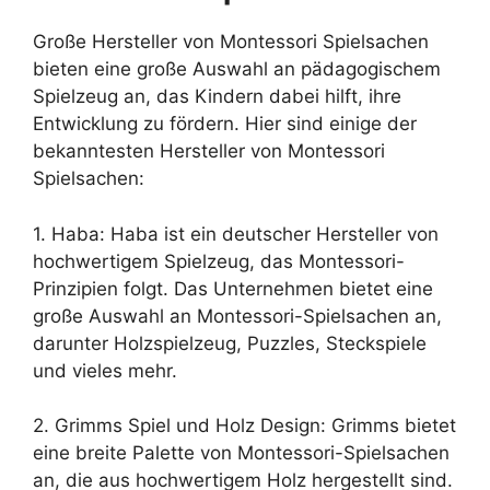
Große Hersteller von Montessori Spielsachen
bieten eine große Auswahl an pädagogischem
Spielzeug an, das Kindern dabei hilft, ihre
Entwicklung zu fördern. Hier sind einige der
bekanntesten Hersteller von Montessori
Spielsachen:
1. Haba: Haba ist ein deutscher Hersteller von
hochwertigem Spielzeug, das Montessori-
Prinzipien folgt. Das Unternehmen bietet eine
große Auswahl an Montessori-Spielsachen an,
darunter Holzspielzeug, Puzzles, Steckspiele
und vieles mehr.
2. Grimms Spiel und Holz Design: Grimms bietet
eine breite Palette von Montessori-Spielsachen
an, die aus hochwertigem Holz hergestellt sind.