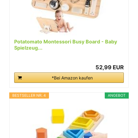
Potatomato Montessori Busy Board - Baby
Spielzeug...
52,99 EUR
*Bei Amazon kaufen
BESTSELLER NR. 4
ANGEBOT