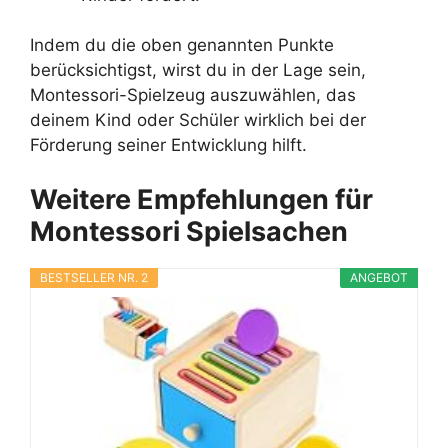
Indem du die oben genannten Punkte
berücksichtigst, wirst du in der Lage sein,
Montessori-Spielzeug auszuwählen, das
deinem Kind oder Schüler wirklich bei der
Förderung seiner Entwicklung hilft.
Weitere Empfehlungen für
Montessori Spielsachen
BESTSELLER NR. 2
ANGEBOT