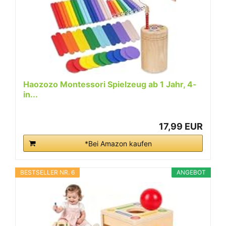
Haozozo Montessori Spielzeug ab 1 Jahr, 4-
in...
17,99 EUR
*Bei Amazon kaufen
BESTSELLER NR. 6
ANGEBOT