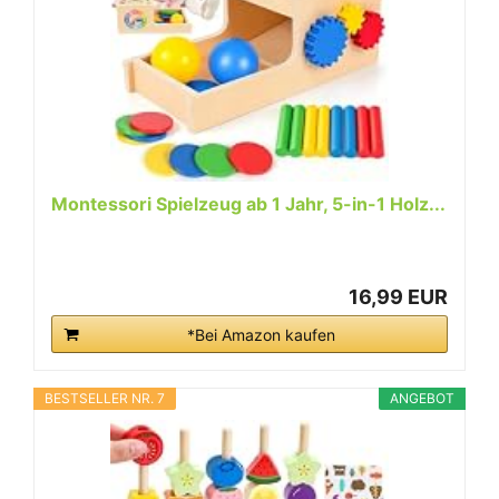
Montessori Spielzeug ab 1 Jahr, 5-in-1 Holz...
16,99 EUR
*Bei Amazon kaufen
BESTSELLER NR. 7
ANGEBOT