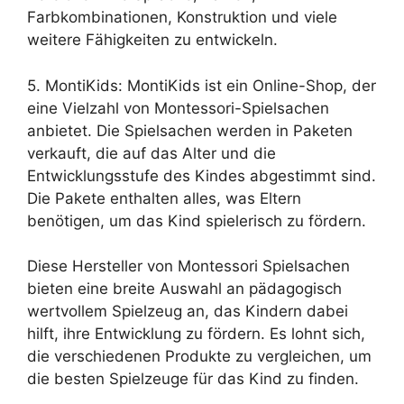
Farbkombinationen, Konstruktion und viele
weitere Fähigkeiten zu entwickeln.
5. MontiKids: MontiKids ist ein Online-Shop, der
eine Vielzahl von Montessori-Spielsachen
anbietet. Die Spielsachen werden in Paketen
verkauft, die auf das Alter und die
Entwicklungsstufe des Kindes abgestimmt sind.
Die Pakete enthalten alles, was Eltern
benötigen, um das Kind spielerisch zu fördern.
Diese Hersteller von Montessori Spielsachen
bieten eine breite Auswahl an pädagogisch
wertvollem Spielzeug an, das Kindern dabei
hilft, ihre Entwicklung zu fördern. Es lohnt sich,
die verschiedenen Produkte zu vergleichen, um
die besten Spielzeuge für das Kind zu finden.