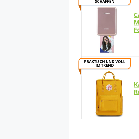
SCHAFFEN
C
M
F
PRAKTISCH UND VOLL
IM TREND
K
R