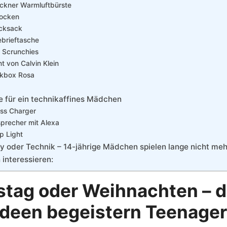
ockner Warmluftbürste
Socken
ucksack
ebrieftasche
t Scrunchies
t von Calvin Klein
nkbox Rosa
 für ein technikaffines Mädchen
ess Charger
sprecher mit Alexa
p Light
ty oder Technik – 14-jährige Mädchen spielen lange nicht meh
interessieren:
tag oder Weihnachten – d
deen begeistern Teenager