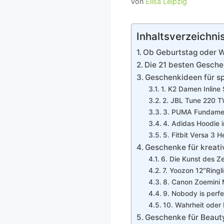
von
Elisa Leipzig
Inhaltsverzeichni
Ob Geburtstag oder W
Die 21 besten Gesche
Geschenkideen für s
1. K2 Damen Inline
2. JBL Tune 220 T
3. PUMA Fundamen
4. Adidas Hoodie i
5. Fitbit Versa 3 
Geschenke für kreati
6. Die Kunst des Z
7. Yoozon 12″Ringl
8. Canon Zoemini 
9. Nobody is perf
10. Wahrheit oder 
Geschenke für Beaut