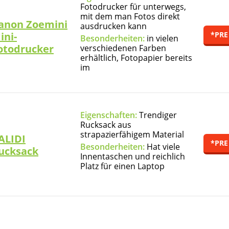
Fotodrucker für unterwegs,
mit dem man Fotos direkt
anon Zoemini
ausdrucken kann
ini-
*PRE
Besonderheiten:
in vielen
otodrucker
verschiedenen Farben
erhältlich, Fotopapier bereits
im
Eigenschaften:
Trendiger
Rucksack aus
strapazierfähigem Material
ALIDI
*PRE
Besonderheiten:
Hat viele
ucksack
Innentaschen und reichlich
Platz für einen Laptop