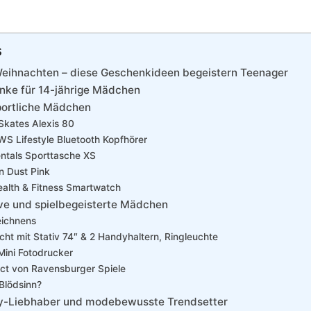
s
eihnachten – diese Geschenkideen begeistern Teenager
nke für 14-jährige Mädchen
portliche Mädchen
 Skates Alexis 80
WS Lifestyle Bluetooth Kopfhörer
tals Sporttasche XS
n Dust Pink
Health & Fitness Smartwatch
ve und spielbegeisterte Mädchen
eichnens
icht mit Stativ 74″ & 2 Handyhaltern, Ringleuchte
Mini Fotodrucker
ect von Ravensburger Spiele
Blödsinn?
y-Liebhaber und modebewusste Trendsetter