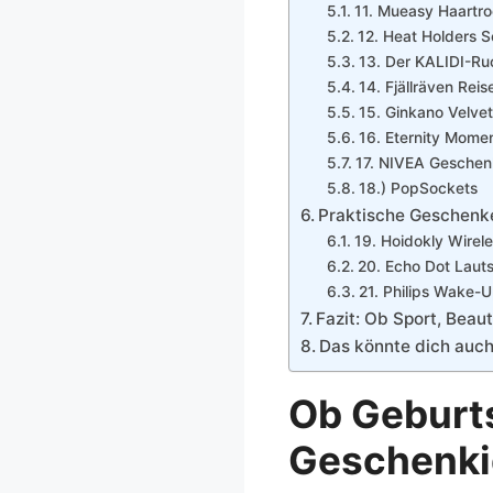
11. Mueasy Haartr
12. Heat Holders 
13. Der KALIDI-R
14. Fjällräven Reis
15. Ginkano Velve
16. Eternity Momen
17. NIVEA Gesche
18.) PopSockets
Praktische Geschenke
19. Hoidokly Wirel
20. Echo Dot Laut
21. Philips Wake-U
Fazit: Ob Sport, Beau
Das könnte dich auch 
Ob Geburts
Geschenki